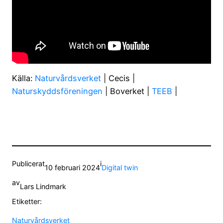
Källa:
Naturvårdsverket
| Cecis |
Naturskyddsföreningen
| Boverket |
TEEB
|
Publicerat
i
10 februari 2024
Digital twin
av
Lars Lindmark
Etiketter:
Naturvårdsverket