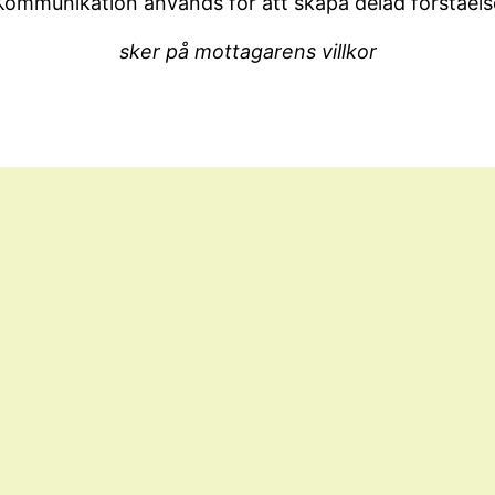
Kommunikation används för att skapa delad förståels
sker på mottagarens villkor