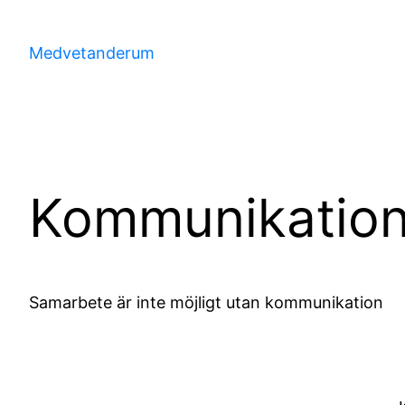
Hoppa
till
Medvetanderum
innehåll
Kommunikatio
Samarbete är inte möjligt utan kommunikation