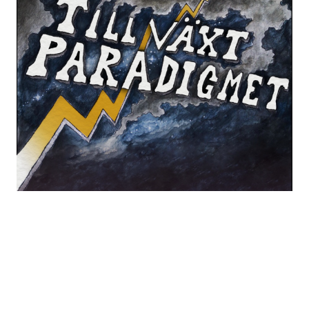
Vad är pengar
Källa: Tillväxtparadigmet | Detta är första delen i en
serie lite kortare avsnitt (utan gäster). Jag går
igenom centrala ekonomiska begrepp och fördjupar