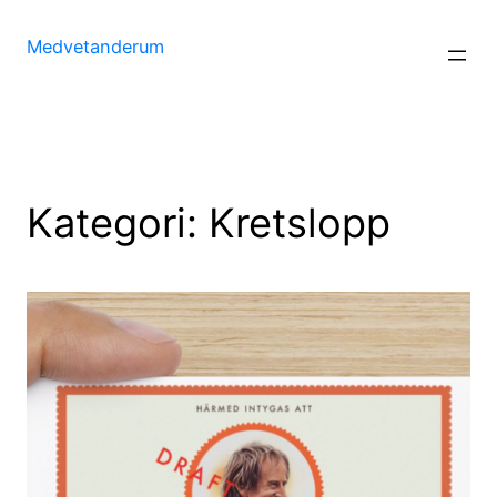
Hoppa
till
Medvetanderum
innehåll
Kategori:
Kretslopp