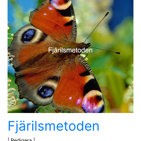
Fjärilsmetoden
| Redigera |