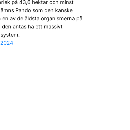
orlek på 43,6 hektar och minst
 nämns Pando som den kanske
h en av de äldsta organismerna på
h den antas ha ett massivt
otsystem.
i 2024