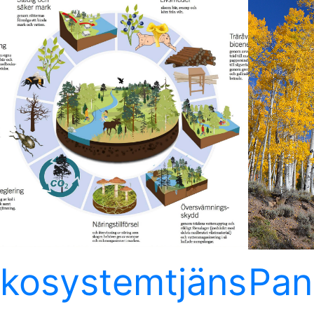
kosystemtjäns
Pan