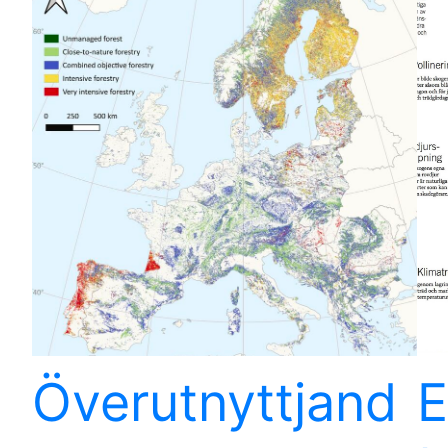
Överutnyttjand
E