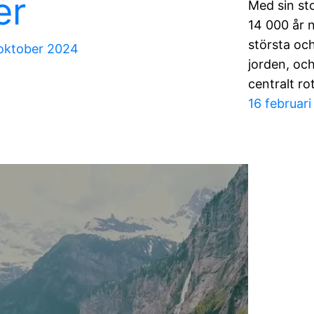
er
Med sin st
14 000 år
största oc
oktober 2024
jorden, oc
centralt r
16 februar