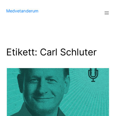
Hoppa
till
Medvetanderum
innehåll
Etikett:
Carl Schluter